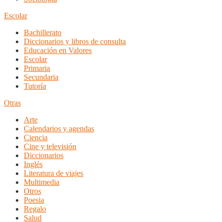
Escolar
Bachillerato
Diccionarios y libros de consulta
Educación en Valores
Escolar
Primaria
Secundaria
Tutoría
Otras
Arte
Calendarios y agendas
Ciencia
Cine y televisión
Diccionarios
Inglés
Literatura de viajes
Multimedia
Otros
Poesia
Regalo
Salud