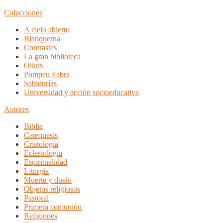
Colecciones
A cielo abierto
Blanquerna
Contrastes
La gran biblioteca
Oikos
Pompeu Fabra
Sabidurías
Universidad y acción socioeducativa
Autores
Biblia
Catequesis
Cristología
Eclesiología
Espiritualidad
Liturgia
Muerte y duelo
Objetos religiosos
Pastoral
Primera comunión
Religiones