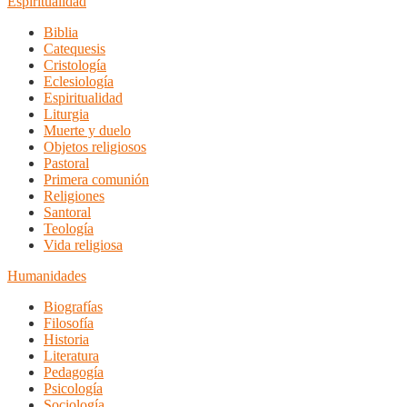
Espiritualidad
Biblia
Catequesis
Cristología
Eclesiología
Espiritualidad
Liturgia
Muerte y duelo
Objetos religiosos
Pastoral
Primera comunión
Religiones
Santoral
Teología
Vida religiosa
Humanidades
Biografías
Filosofía
Historia
Literatura
Pedagogía
Psicología
Sociología