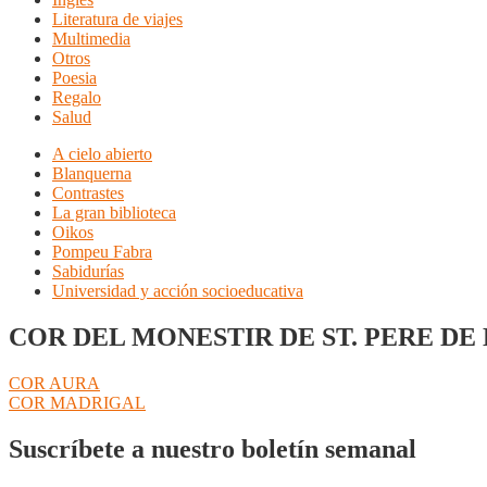
Literatura de viajes
Multimedia
Otros
Poesia
Regalo
Salud
A cielo abierto
Blanquerna
Contrastes
La gran biblioteca
Oikos
Pompeu Fabra
Sabidurías
Universidad y acción socioeducativa
COR DEL MONESTIR DE ST. PERE DE
Navegación
Anterior:
COR AURA
Siguiente:
COR MADRIGAL
de
entradas
Suscríbete a nuestro boletín semanal