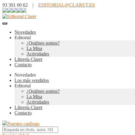
93 301 00 62 |
EDITORIAL@CLARET.ES
Novedades
Editorial
¿Quiénes somos?
La Misa
Actividades
Librería Claret
Contacto
Novedades
Los más vendidos
Editorial
¿Quiénes somos?
La Misa
Actividades
Librería Claret
Contacto
Nuestro catálogo