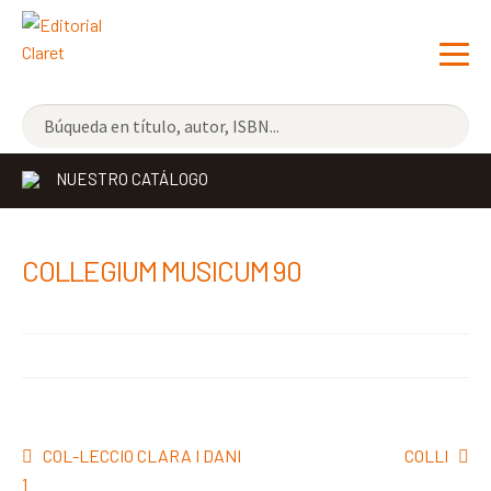
NOVEDADES
NUESTRO CATÁLOGO
LOS MÁS VENDIDOS
EDITORIAL
Exp
COLLEGIUM MUSICUM 90
el
LIBRERÍA CLARET
me
CONTACTO
hijo
Navegación
Anterior:
Siguiente:
COL-LECCIO CLARA I DANI
COLLI
de
1