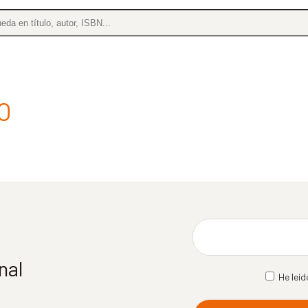
O
nal
He leíd