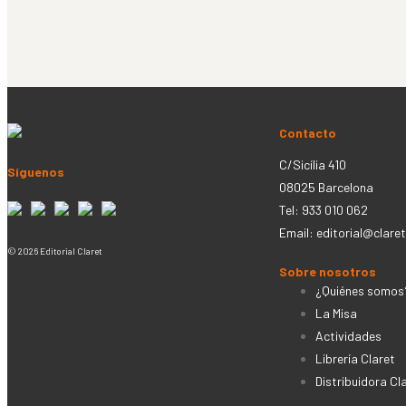
Contacto
C/Sicília 410
Síguenos
08025 Barcelona
Tel: 933 010 062
Email:
editorial@claret
© 2026 Editorial Claret
Sobre nosotros
¿Quiénes somos
La Misa
Actividades
Librería Claret
Distribuidora Cl