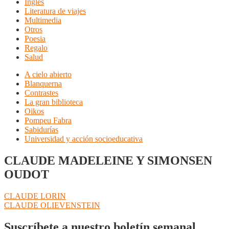
Inglés
Literatura de viajes
Multimedia
Otros
Poesia
Regalo
Salud
A cielo abierto
Blanquerna
Contrastes
La gran biblioteca
Oikos
Pompeu Fabra
Sabidurías
Universidad y acción socioeducativa
CLAUDE MADELEINE Y SIMONSEN
OUDOT
Navegación
Anterior:
CLAUDE LORIN
Siguiente:
CLAUDE OLIEVENSTEIN
de
entradas
Suscríbete a nuestro boletín semanal