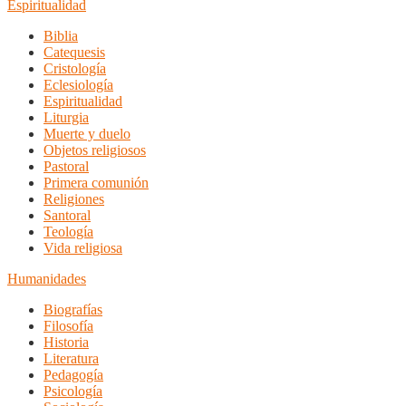
Espiritualidad
Biblia
Catequesis
Cristología
Eclesiología
Espiritualidad
Liturgia
Muerte y duelo
Objetos religiosos
Pastoral
Primera comunión
Religiones
Santoral
Teología
Vida religiosa
Humanidades
Biografías
Filosofía
Historia
Literatura
Pedagogía
Psicología