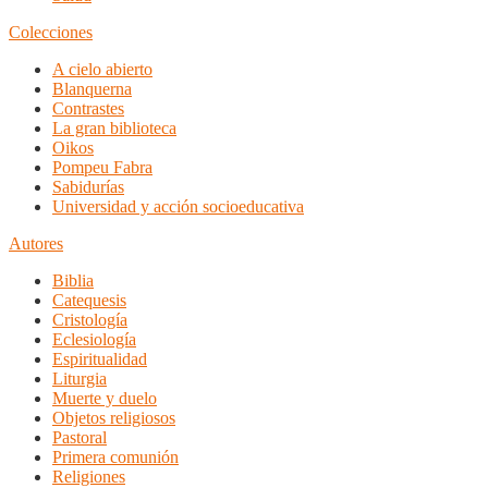
Colecciones
A cielo abierto
Blanquerna
Contrastes
La gran biblioteca
Oikos
Pompeu Fabra
Sabidurías
Universidad y acción socioeducativa
Autores
Biblia
Catequesis
Cristología
Eclesiología
Espiritualidad
Liturgia
Muerte y duelo
Objetos religiosos
Pastoral
Primera comunión
Religiones