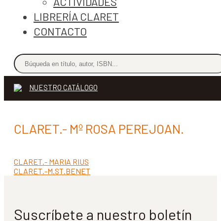
ACTIVIDADES
LIBRERÍA CLARET
CONTACTO
NUESTRO CATÁLOGO
CLARET.- Mº ROSA PEREJOAN.
Anterior:
CLARET.- MARIA RIUS
Navegación
Siguiente:
CLARET.-M.ST.BENET
de
entradas
Suscríbete a nuestro boletín