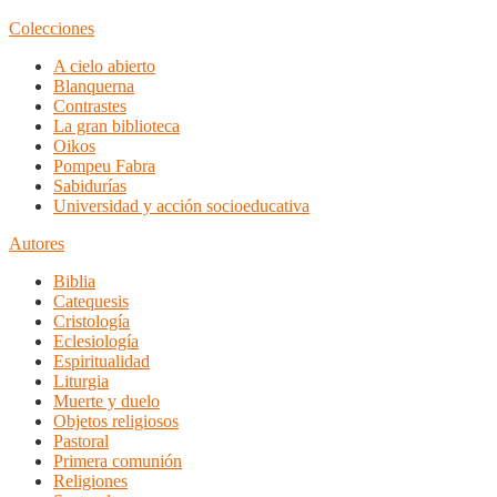
Colecciones
A cielo abierto
Blanquerna
Contrastes
La gran biblioteca
Oikos
Pompeu Fabra
Sabidurías
Universidad y acción socioeducativa
Autores
Biblia
Catequesis
Cristología
Eclesiología
Espiritualidad
Liturgia
Muerte y duelo
Objetos religiosos
Pastoral
Primera comunión
Religiones