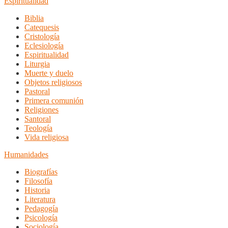
Espiritualidad
Biblia
Catequesis
Cristología
Eclesiología
Espiritualidad
Liturgia
Muerte y duelo
Objetos religiosos
Pastoral
Primera comunión
Religiones
Santoral
Teología
Vida religiosa
Humanidades
Biografías
Filosofía
Historia
Literatura
Pedagogía
Psicología
Sociología