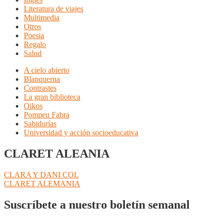
Literatura de viajes
Multimedia
Otros
Poesia
Regalo
Salud
A cielo abierto
Blanquerna
Contrastes
La gran biblioteca
Oikos
Pompeu Fabra
Sabidurías
Universidad y acción socioeducativa
CLARET ALEANIA
Navegación
Anterior:
CLARA Y DANI COL
Siguiente:
CLARET ALEMANIA
de
entradas
Suscríbete a nuestro boletín semanal