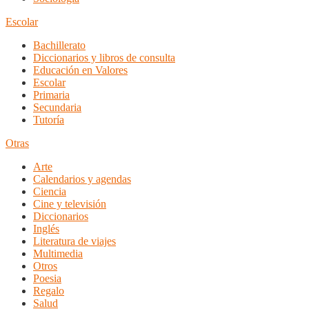
Escolar
Bachillerato
Diccionarios y libros de consulta
Educación en Valores
Escolar
Primaria
Secundaria
Tutoría
Otras
Arte
Calendarios y agendas
Ciencia
Cine y televisión
Diccionarios
Inglés
Literatura de viajes
Multimedia
Otros
Poesia
Regalo
Salud