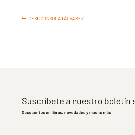
Navegación
Anterior:
CESC CÓNSOLA I ÀLVAREZ
de
entradas
Suscríbete a nuestro boletín
Descuentos en libros, novedades y mucho más