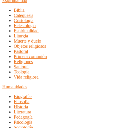
Espiritualidad
Biblia
Catequesis
Cristología
Eclesiología
Espiritualidad
Liturgia
Muerte y duelo
Objetos religiosos
Pastoral
Primera comunión
Religiones
Santoral
Teología
Vida religiosa
Humanidades
Biografías
Filosofía
Historia
Literatura
Pedagogía
Psicología
Sociología