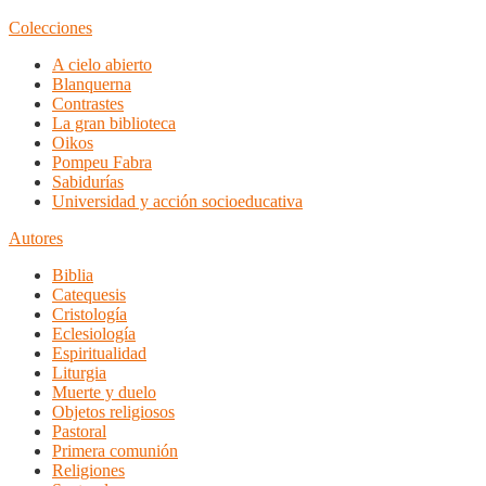
Colecciones
A cielo abierto
Blanquerna
Contrastes
La gran biblioteca
Oikos
Pompeu Fabra
Sabidurías
Universidad y acción socioeducativa
Autores
Biblia
Catequesis
Cristología
Eclesiología
Espiritualidad
Liturgia
Muerte y duelo
Objetos religiosos
Pastoral
Primera comunión
Religiones