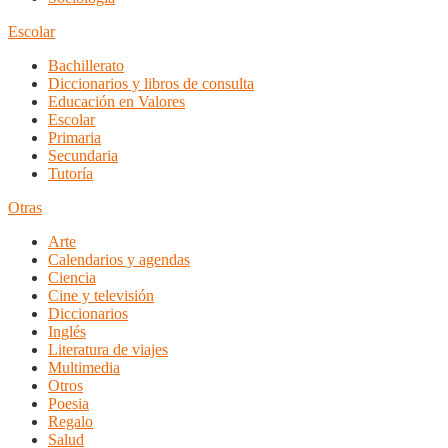
Escolar
Bachillerato
Diccionarios y libros de consulta
Educación en Valores
Escolar
Primaria
Secundaria
Tutoría
Otras
Arte
Calendarios y agendas
Ciencia
Cine y televisión
Diccionarios
Inglés
Literatura de viajes
Multimedia
Otros
Poesia
Regalo
Salud