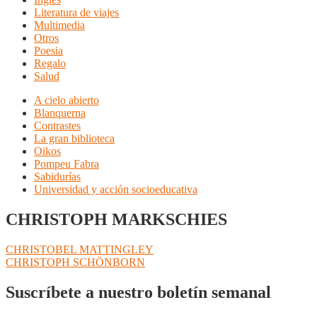
Literatura de viajes
Multimedia
Otros
Poesia
Regalo
Salud
A cielo abierto
Blanquerna
Contrastes
La gran biblioteca
Oikos
Pompeu Fabra
Sabidurías
Universidad y acción socioeducativa
CHRISTOPH MARKSCHIES
Navegación
Anterior:
CHRISTOBEL MATTINGLEY
Siguiente:
CHRISTOPH SCHÖNBORN
de
entradas
Suscríbete a nuestro boletín semanal