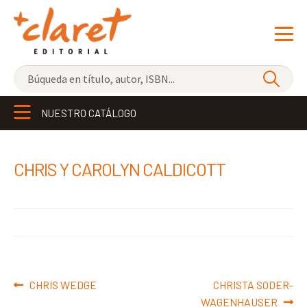
NOVEDADES
NUESTRO CATÁLOGO
LOS MÁS VENDIDOS
EDITORIAL
Exp
CHRIS Y CAROLYN CALDICOTT
el
LIBRERÍA CLARET
me
CONTACTO
hijo
Navegación
Anterior:
Siguiente:
CHRIS WEDGE
CHRISTA SODER-
de
WAGENHAUSER