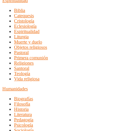
Espiritualidad
Biblia
Catequesis
Cristología
Eclesiología
Espiritualidad
Liturgia
Muerte y duelo
Objetos religiosos
Pastoral
Primera comunión
Religiones
Santoral
Teología
Vida religiosa
Humanidades
Biografías
Filosofía
Historia
Literatura
Pedagogía
Psicología
Sociología