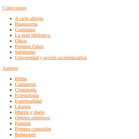
Colecciones
A cielo abierto
Blanquerna
Contrastes
La gran biblioteca
Oikos
Pompeu Fabra
Sabidurías
Universidad y acción socioeducativa
Autores
Biblia
Catequesis
Cristología
Eclesiología
Espiritualidad
Liturgia
Muerte y duelo
Objetos religiosos
Pastoral
Primera comunión
Religiones