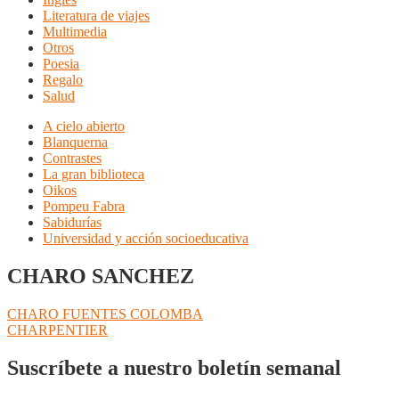
Literatura de viajes
Multimedia
Otros
Poesia
Regalo
Salud
A cielo abierto
Blanquerna
Contrastes
La gran biblioteca
Oikos
Pompeu Fabra
Sabidurías
Universidad y acción socioeducativa
CHARO SANCHEZ
Navegación
Anterior:
CHARO FUENTES COLOMBA
Siguiente:
CHARPENTIER
de
entradas
Suscríbete a nuestro boletín semanal