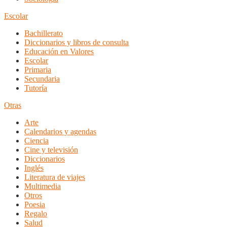
Escolar
Bachillerato
Diccionarios y libros de consulta
Educación en Valores
Escolar
Primaria
Secundaria
Tutoría
Otras
Arte
Calendarios y agendas
Ciencia
Cine y televisión
Diccionarios
Inglés
Literatura de viajes
Multimedia
Otros
Poesia
Regalo
Salud