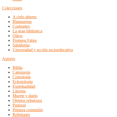
Colecciones
A cielo abierto
Blanquerna
Contrastes
La gran biblioteca
Oikos
Pompeu Fabra
Sabidurías
Universidad y acción socioeducativa
Autores
Biblia
Catequesis
Cristología
Eclesiología
Espiritualidad
Liturgia
Muerte y duelo
Objetos religiosos
Pastoral
Primera comunión
Religiones