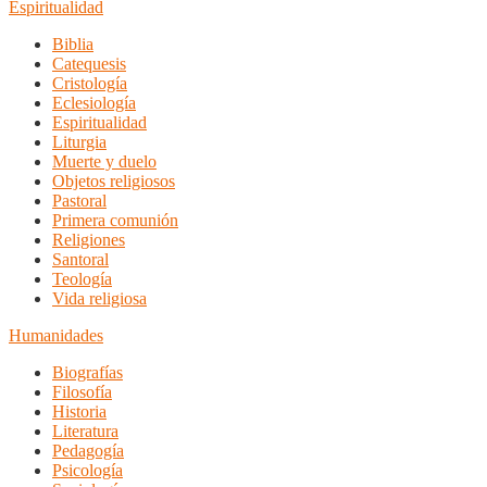
Espiritualidad
Biblia
Catequesis
Cristología
Eclesiología
Espiritualidad
Liturgia
Muerte y duelo
Objetos religiosos
Pastoral
Primera comunión
Religiones
Santoral
Teología
Vida religiosa
Humanidades
Biografías
Filosofía
Historia
Literatura
Pedagogía
Psicología