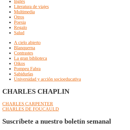
Inglés
Literatura de viajes
Multimedia
Otros
Poesia
Regalo
Salud
A cielo abierto
Blanquerna
Contrastes
La gran biblioteca
Oikos
Pompeu Fabra
Sabidurías
Universidad y acción socioeducativa
CHARLES CHAPLIN
Navegación
Anterior:
CHARLES CARPENTER
Siguiente:
CHARLES DE FOUCAULD
de
entradas
Suscríbete a nuestro boletín semanal