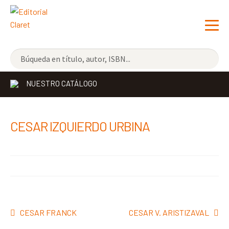
NOVEDADES
NUESTRO CATÁLOGO
LOS MÁS VENDIDOS
EDITORIAL
Exp
CESAR IZQUIERDO URBINA
el
LIBRERÍA CLARET
me
CONTACTO
hijo
Navegación
Anterior:
Siguiente:
CESAR FRANCK
CESAR V. ARISTIZAVAL
de