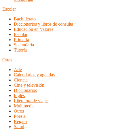
Escolar
Bachillerato
Diccionarios y libros de consulta
Educación en Valores
Escolar
Primaria
Secundaria
Tutoría
Otras
Arte
Calendarios y agendas
Ciencia
Cine y televisión
Diccionarios
Inglés
Literatura de viajes
Multimedia
Otros
Poesia
Regalo
Salud