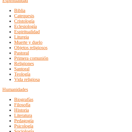
Espiritualidad
Biblia
Catequesis
Cristología
Eclesiología
Espiritualidad
Liturgia
Muerte y duelo
Objetos religiosos
Pastoral
Primera comunión
Religiones
Santoral
Teología
Vida religiosa
Humanidades
Biografías
Filosofía
Historia
Literatura
Pedagogía
Psicología
Sociología