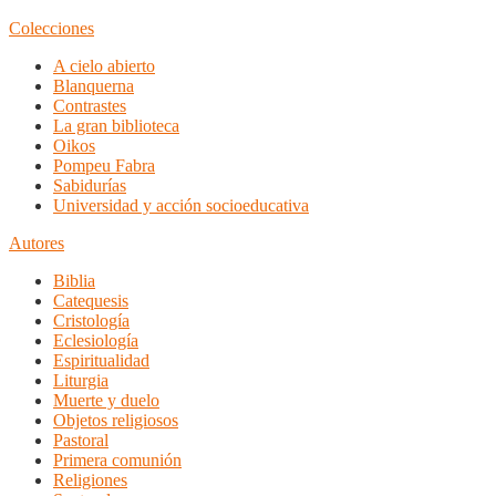
Colecciones
A cielo abierto
Blanquerna
Contrastes
La gran biblioteca
Oikos
Pompeu Fabra
Sabidurías
Universidad y acción socioeducativa
Autores
Biblia
Catequesis
Cristología
Eclesiología
Espiritualidad
Liturgia
Muerte y duelo
Objetos religiosos
Pastoral
Primera comunión
Religiones