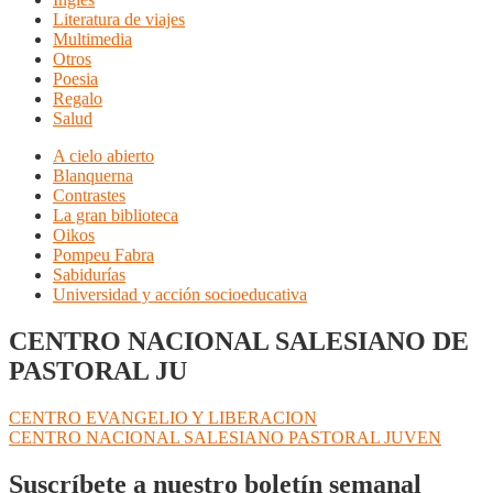
Literatura de viajes
Multimedia
Otros
Poesia
Regalo
Salud
A cielo abierto
Blanquerna
Contrastes
La gran biblioteca
Oikos
Pompeu Fabra
Sabidurías
Universidad y acción socioeducativa
CENTRO NACIONAL SALESIANO DE
PASTORAL JU
Navegación
Anterior:
CENTRO EVANGELIO Y LIBERACION
Siguiente:
CENTRO NACIONAL SALESIANO PASTORAL JUVEN
de
entradas
Suscríbete a nuestro boletín semanal