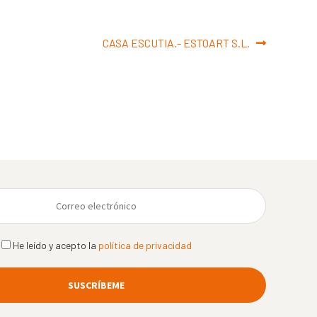
Siguiente:
CASA ESCUTIA.- ESTOART S.L.
He leído y acepto la
política de privacidad