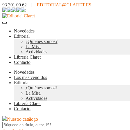
93 301 00 62 |
EDITORIAL@CLARET.ES
Novedades
Editorial
¿Quiénes somos?
La Misa
Actividades
Librería Claret
Contacto
Novedades
Los más vendidos
Editorial
¿Quiénes somos?
La Misa
Actividades
Librería Claret
Contacto
Nuestro catálogo