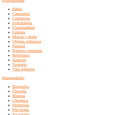
Espiritualidad
Biblia
Catequesis
Cristología
Eclesiología
Espiritualidad
Liturgia
Muerte y duelo
Objetos religiosos
Pastoral
Primera comunión
Religiones
Santoral
Teología
Vida religiosa
Humanidades
Biografías
Filosofía
Historia
Literatura
Pedagogía
Psicología
Sociología