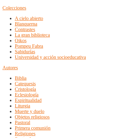
Colecciones
A cielo abierto
Blanquerna
Contrastes
La gran biblioteca
Oikos
Pompeu Fabra
Sabidurías
Universidad y acción socioeducativa
Autores
Biblia
Catequesis
Cristología
Eclesiología
Espiritualidad
Liturgia
Muerte y duelo
Objetos religiosos
Pastoral
Primera comunión
Religiones