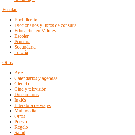
Escolar
Bachillerato
Diccionarios y libros de consulta
Educación en Valores
Escolar
Primaria
Secundaria
Tutoría
Otras
Arte
Calendarios y agendas
Ciencia
Cine y televisión
Diccionarios
Inglés
Literatura de viajes
Multimedia
Otros
Poesia
Regalo
Salud