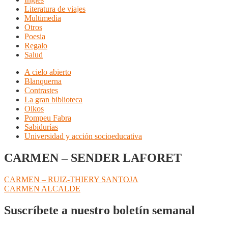
Literatura de viajes
Multimedia
Otros
Poesia
Regalo
Salud
A cielo abierto
Blanquerna
Contrastes
La gran biblioteca
Oikos
Pompeu Fabra
Sabidurías
Universidad y acción socioeducativa
CARMEN – SENDER LAFORET
Navegación
Anterior:
CARMEN – RUIZ-THIERY SANTOJA
Siguiente:
CARMEN ALCALDE
de
entradas
Suscríbete a nuestro boletín semanal