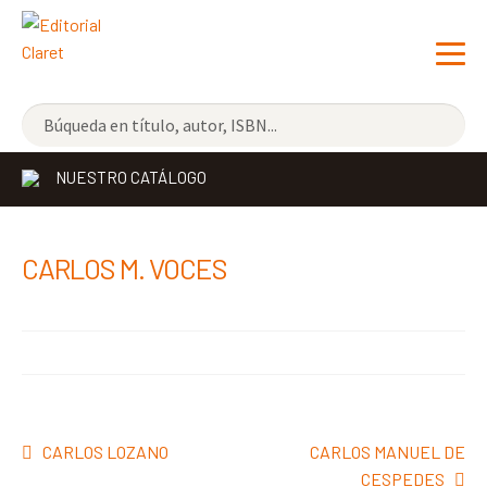
NOVEDADES
NUESTRO CATÁLOGO
LOS MÁS VENDIDOS
EDITORIAL
Exp
CARLOS M. VOCES
el
LIBRERÍA CLARET
me
CONTACTO
hijo
Navegación
Anterior:
Siguiente:
CARLOS LOZANO
CARLOS MANUEL DE
de
CESPEDES