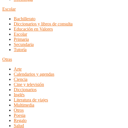
Escolar
Bachillerato
Diccionarios y libros de consulta
Educación en Valores
Escolar
Primaria
Secundaria
Tutoría
Otras
Arte
Calendarios y agendas
Ciencia
Cine y televisión
Diccionarios
Inglés
Literatura de viajes
Multimedia
Otros
Poesia
Regalo
Salud