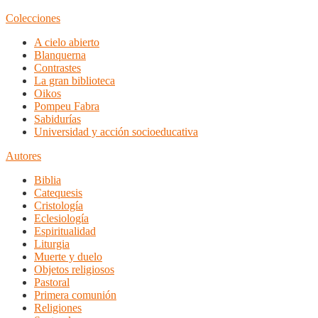
Colecciones
A cielo abierto
Blanquerna
Contrastes
La gran biblioteca
Oikos
Pompeu Fabra
Sabidurías
Universidad y acción socioeducativa
Autores
Biblia
Catequesis
Cristología
Eclesiología
Espiritualidad
Liturgia
Muerte y duelo
Objetos religiosos
Pastoral
Primera comunión
Religiones