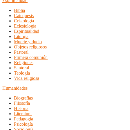
Espiritualidad
Biblia
Catequesis
Cristología
Eclesiología
Espiritualidad
Liturgia
Muerte y duelo
Objetos religiosos
Pastoral
Primera comunión
Religiones
Santoral
Teología
Vida religiosa
Humanidades
Biografías
Filosofía
Historia
Literatura
Pedagogía
Psicología
Sociología