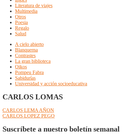
Literatura de viajes
Multimedia
Otros
Poesia
Regalo
Salud
A cielo abierto
Blanquerna
Contrastes
La gran biblioteca
Oikos
Pompeu Fabra
Sabidurías
Universidad y acción socioeducativa
CARLOS LOMAS
Navegación
Anterior:
CARLOS LEMA AÑON
Siguiente:
CARLOS LOPEZ PEGO
de
entradas
Suscríbete a nuestro boletín semanal