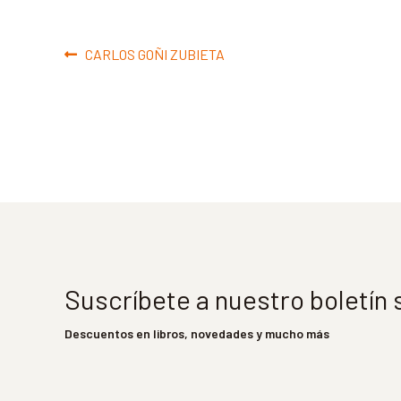
Navegación
Anterior:
CARLOS GOÑI ZUBIETA
de
entradas
Suscríbete a nuestro boletín
Descuentos en libros, novedades y mucho más