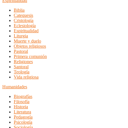
Espiritualidad
Biblia
Catequesis
Cristología
Eclesiología
Espiritualidad
Liturgia
Muerte y duelo
Objetos religiosos
Pastoral
Primera comunión
Religiones
Santoral
Teología
Vida religiosa
Humanidades
Biografías
Filosofía
Historia
Literatura
Pedagogía
Psicología
Sociología