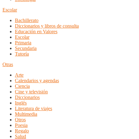
Escolar
Bachillerato
Diccionarios y libros de consulta
Educación en Valores
Escolar
Primaria
Secundaria
Tutoría
Otras
Arte
Calendarios y agendas
Ciencia
Cine y televisión
Diccionarios
Inglés
Literatura de viajes
Multimedia
Otros
Poesia
Regalo
Salud