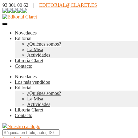
93 301 00 62 |
EDITORIAL@CLARET.ES
Novedades
Editorial
¿Quiénes somos?
La Misa
Actividades
Librería Claret
Contacto
Novedades
Los más vendidos
Editorial
¿Quiénes somos?
La Misa
Actividades
Librería Claret
Contacto
Nuestro catálogo