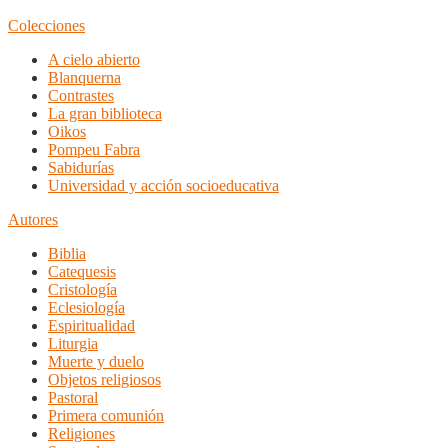
Colecciones
A cielo abierto
Blanquerna
Contrastes
La gran biblioteca
Oikos
Pompeu Fabra
Sabidurías
Universidad y acción socioeducativa
Autores
Biblia
Catequesis
Cristología
Eclesiología
Espiritualidad
Liturgia
Muerte y duelo
Objetos religiosos
Pastoral
Primera comunión
Religiones