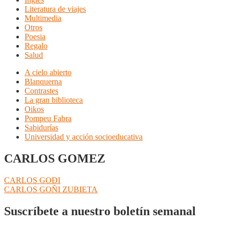
Literatura de viajes
Multimedia
Otros
Poesia
Regalo
Salud
A cielo abierto
Blanquerna
Contrastes
La gran biblioteca
Oikos
Pompeu Fabra
Sabidurías
Universidad y acción socioeducativa
CARLOS GOMEZ
Navegación
Anterior:
CARLOS GOÐI
Siguiente:
CARLOS GOÑI ZUBIETA
de
entradas
Suscríbete a nuestro boletín semanal