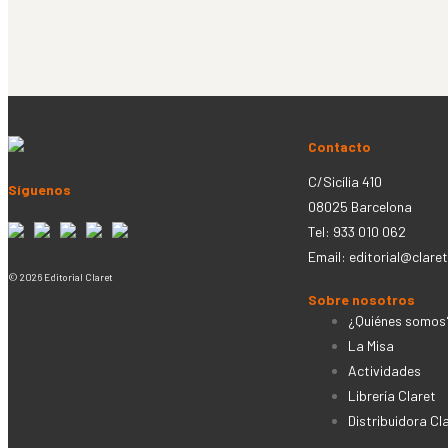
Contacto
C/Sicília 410
Síguenos
08025 Barcelona
Tel: 933 010 062
Email:
editorial@claret
© 2026 Editorial Claret
Sobre nosotros
¿Quiénes somos
La Misa
Actividades
Librería Claret
Distribuidora Cl