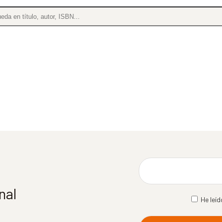
nal
He leíd