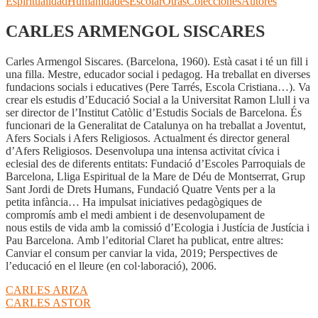
Espiritualidad
Humanidades
Escolar
Otras
Colecciones
Autores
CARLES ARMENGOL SISCARES
Carles Armengol Siscares. (Barcelona, 1960). Està casat i té un fill i
una filla. Mestre, educador social i pedagog. Ha treballat en diverses
fundacions socials i educatives (Pere Tarrés, Escola Cristiana…). Va
crear els estudis d’Educació Social a la Universitat Ramon Llull i va
ser director de l’Institut Catòlic d’Estudis Socials de Barcelona. És
funcionari de la Generalitat de Catalunya on ha treballat a Joventut,
Afers Socials i Afers Religiosos. Actualment és director general
d’Afers Religiosos. Desenvolupa una intensa activitat cívica i
eclesial des de diferents entitats: Fundació d’Escoles Parroquials de
Barcelona, Lliga Espiritual de la Mare de Déu de Montserrat, Grup
Sant Jordi de Drets Humans, Fundació Quatre Vents per a la
petita infància… Ha impulsat iniciatives pedagògiques de
compromís amb el medi ambient i de desenvolupament de
nous estils de vida amb la comissió d’Ecologia i Justícia de Justícia i
Pau Barcelona. Amb l’editorial Claret ha publicat, entre altres:
Canviar el consum per canviar la vida, 2019; Perspectives de
l’educació en el lleure (en col·laboració), 2006.
Navegación
Anterior:
CARLES ARIZA
Siguiente:
CARLES ASTOR
de