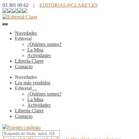
93 301 00 62 |
EDITORIAL@CLARET.ES
Novedades
Editorial
¿Quiénes somos?
La Misa
Actividades
Librería Claret
Contacto
Novedades
Los más vendidos
Editorial
Expandir
¿Quiénes somos?
el
La Misa
menú
Actividades
hijo
Librería Claret
Contacto
Nuestro catálogo