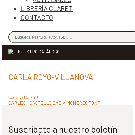
LIBRERÍA CLARET
CONTACTO
NUESTRO CATÁLOGO
CARLA ROYO-VILLANOVA
Anterior:
CARLA CORSO
Navegación
Siguiente:
CARLES – CASTELLO BADIA MONEREO FONT
de
entradas
Suscríbete a nuestro boletín