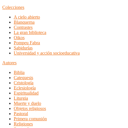
Colecciones
A cielo abierto
Blanquerna
Contrastes
La gran biblioteca
Oikos
Pompeu Fabra
Sabidurías
Universidad y acción socioeducativa
Autores
Biblia
Catequesis
Cristología
Eclesiología
Espiritualidad
Liturgia
Muerte y duelo
Objetos religiosos
Pastoral
Primera comunión
Religiones