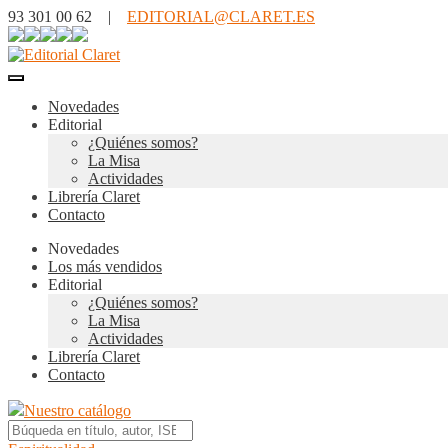
93 301 00 62 |
EDITORIAL@CLARET.ES
Novedades
Editorial
¿Quiénes somos?
La Misa
Actividades
Librería Claret
Contacto
Novedades
Los más vendidos
Editorial
¿Quiénes somos?
La Misa
Actividades
Librería Claret
Contacto
Nuestro catálogo