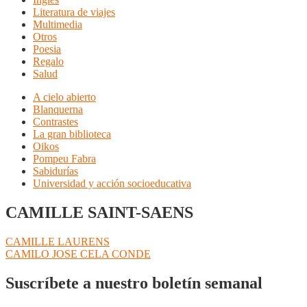
Literatura de viajes
Multimedia
Otros
Poesia
Regalo
Salud
A cielo abierto
Blanquerna
Contrastes
La gran biblioteca
Oikos
Pompeu Fabra
Sabidurías
Universidad y acción socioeducativa
CAMILLE SAINT-SAENS
Navegación
Anterior:
CAMILLE LAURENS
Siguiente:
CAMILO JOSE CELA CONDE
de
entradas
Suscríbete a nuestro boletín semanal