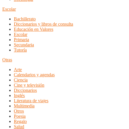
Escolar
Bachillerato
Diccionarios y libros de consulta
Educación en Valores
Escolar
Primaria
Secundaria
Tutoría
Otras
Arte
Calendarios y agendas
Ciencia
Cine y televisión
Diccionarios
Inglés
Literatura de viajes
Multimedia
Otros
Poesia
Regalo
Salud