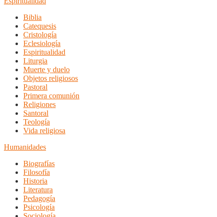
Espiritualidad
Biblia
Catequesis
Cristología
Eclesiología
Espiritualidad
Liturgia
Muerte y duelo
Objetos religiosos
Pastoral
Primera comunión
Religiones
Santoral
Teología
Vida religiosa
Humanidades
Biografías
Filosofía
Historia
Literatura
Pedagogía
Psicología
Sociología