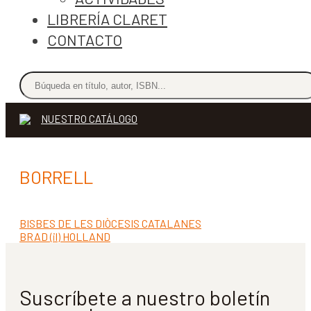
LIBRERÍA CLARET
CONTACTO
NUESTRO CATÁLOGO
BORRELL
Anterior:
BISBES DE LES DIÒCESIS CATALANES
Navegación
Siguiente:
BRAD (il) HOLLAND
de
entradas
Suscríbete a nuestro boletín