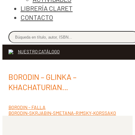
LIBRERÍA CLARET
CONTACTO
NUESTRO CATÁLOGO
BORODIN – GLINKA –
KHACHATURIAN…
Anterior:
BORODIN – FALLA
Navegación
Siguiente:
BORODIN-SKRJABIN-SMETANA-RIMSKY-KORSSAKO
de
entradas