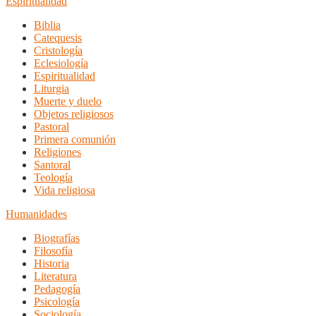
Espiritualidad
Biblia
Catequesis
Cristología
Eclesiología
Espiritualidad
Liturgia
Muerte y duelo
Objetos religiosos
Pastoral
Primera comunión
Religiones
Santoral
Teología
Vida religiosa
Humanidades
Biografías
Filosofía
Historia
Literatura
Pedagogía
Psicología
Sociología