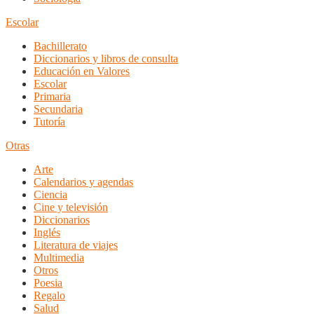
Escolar
Bachillerato
Diccionarios y libros de consulta
Educación en Valores
Escolar
Primaria
Secundaria
Tutoría
Otras
Arte
Calendarios y agendas
Ciencia
Cine y televisión
Diccionarios
Inglés
Literatura de viajes
Multimedia
Otros
Poesia
Regalo
Salud