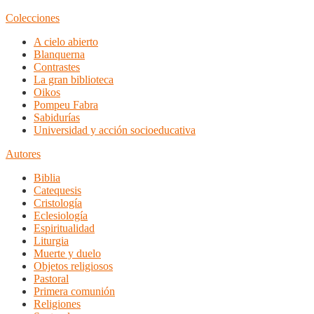
Colecciones
A cielo abierto
Blanquerna
Contrastes
La gran biblioteca
Oikos
Pompeu Fabra
Sabidurías
Universidad y acción socioeducativa
Autores
Biblia
Catequesis
Cristología
Eclesiología
Espiritualidad
Liturgia
Muerte y duelo
Objetos religiosos
Pastoral
Primera comunión
Religiones