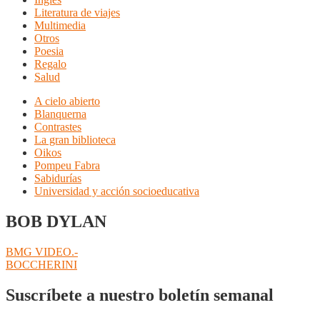
Literatura de viajes
Multimedia
Otros
Poesia
Regalo
Salud
A cielo abierto
Blanquerna
Contrastes
La gran biblioteca
Oikos
Pompeu Fabra
Sabidurías
Universidad y acción socioeducativa
BOB DYLAN
Navegación
Anterior:
BMG VIDEO.-
Siguiente:
BOCCHERINI
de
entradas
Suscríbete a nuestro boletín semanal