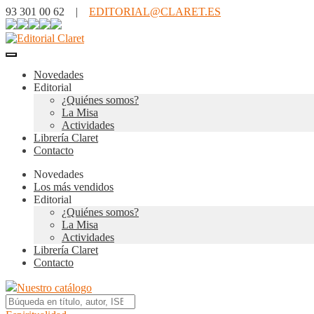
93 301 00 62 |
EDITORIAL@CLARET.ES
Novedades
Editorial
¿Quiénes somos?
La Misa
Actividades
Librería Claret
Contacto
Novedades
Los más vendidos
Editorial
¿Quiénes somos?
La Misa
Actividades
Librería Claret
Contacto
Nuestro catálogo