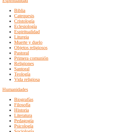
Espiritualidad
Biblia
Catequesis
Cristología
Eclesiología
Espiritualidad
Liturgia
Muerte y duelo
Objetos religiosos
Pastoral
Primera comunión
Religiones
Santoral
Teología
Vida religiosa
Humanidades
Biografías
Filosofía
Historia
Literatura
Pedagogía
Psicología
Sociología