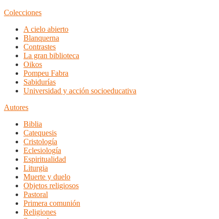
Colecciones
A cielo abierto
Blanquerna
Contrastes
La gran biblioteca
Oikos
Pompeu Fabra
Sabidurías
Universidad y acción socioeducativa
Autores
Biblia
Catequesis
Cristología
Eclesiología
Espiritualidad
Liturgia
Muerte y duelo
Objetos religiosos
Pastoral
Primera comunión
Religiones