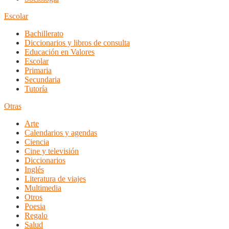
Escolar
Bachillerato
Diccionarios y libros de consulta
Educación en Valores
Escolar
Primaria
Secundaria
Tutoría
Otras
Arte
Calendarios y agendas
Ciencia
Cine y televisión
Diccionarios
Inglés
Literatura de viajes
Multimedia
Otros
Poesia
Regalo
Salud