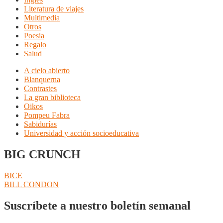
Literatura de viajes
Multimedia
Otros
Poesia
Regalo
Salud
A cielo abierto
Blanquerna
Contrastes
La gran biblioteca
Oikos
Pompeu Fabra
Sabidurías
Universidad y acción socioeducativa
BIG CRUNCH
Navegación
Anterior:
BICE
Siguiente:
BILL CONDON
de
entradas
Suscríbete a nuestro boletín semanal