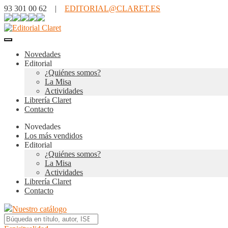
93 301 00 62 |
EDITORIAL@CLARET.ES
Novedades
Editorial
¿Quiénes somos?
La Misa
Actividades
Librería Claret
Contacto
Novedades
Los más vendidos
Editorial
¿Quiénes somos?
La Misa
Actividades
Librería Claret
Contacto
Nuestro catálogo