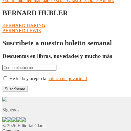
Espiritualidad
Humanidades
Escolar
Otras
Colecciones
Autores
BERNARD HUBLER
Navegación
Anterior:
BERNARD HARING
Siguiente:
BERNARD LEWIS
de
entradas
Suscríbete a nuestro boletín semanal
Descuentos en libros, novedades y mucho más
He leído y acepto la
política de privacidad
Síguenos
© 2026 Editorial Claret
Contacto