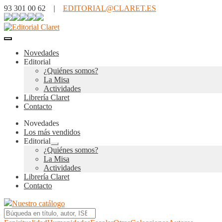
93 301 00 62 |
EDITORIAL@CLARET.ES
Novedades
Editorial
¿Quiénes somos?
La Misa
Actividades
Librería Claret
Contacto
Novedades
Los más vendidos
Editorial
Expandir
¿Quiénes somos?
el
La Misa
menú
Actividades
hijo
Librería Claret
Contacto
Nuestro catálogo