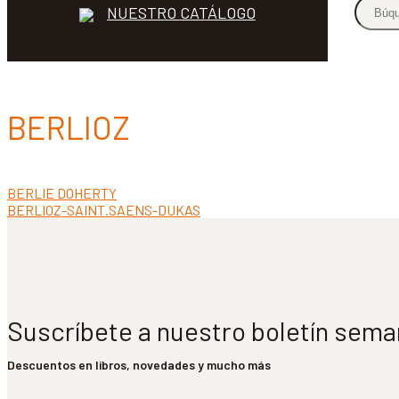
NUESTRO CATÁLOGO
BERLIOZ
Anterior:
BERLIE DOHERTY
Navegación
Siguiente:
BERLIOZ-SAINT.SAENS-DUKAS
de
entradas
Suscríbete a nuestro boletín sema
Descuentos en libros, novedades y mucho más