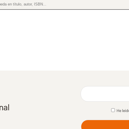
nal
He leíd