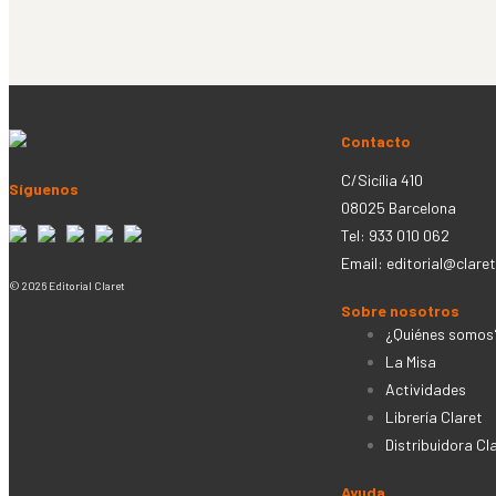
Contacto
C/Sicília 410
Síguenos
08025 Barcelona
Tel: 933 010 062
Email:
editorial@claret
© 2026 Editorial Claret
Sobre nosotros
¿Quiénes somos
La Misa
Actividades
Librería Claret
Distribuidora Cl
Ayuda