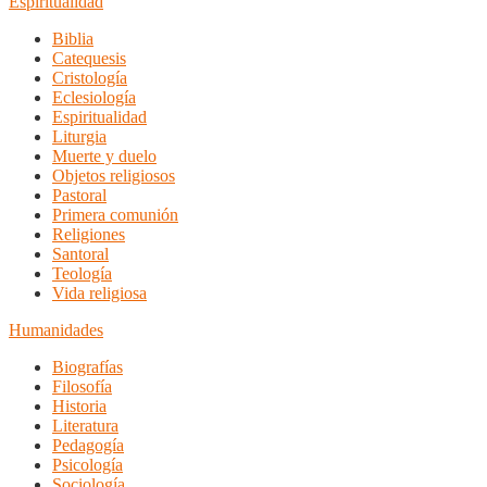
Espiritualidad
Biblia
Catequesis
Cristología
Eclesiología
Espiritualidad
Liturgia
Muerte y duelo
Objetos religiosos
Pastoral
Primera comunión
Religiones
Santoral
Teología
Vida religiosa
Humanidades
Biografías
Filosofía
Historia
Literatura
Pedagogía
Psicología
Sociología