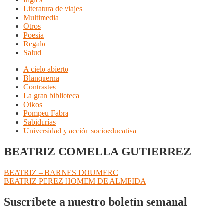
Literatura de viajes
Multimedia
Otros
Poesia
Regalo
Salud
A cielo abierto
Blanquerna
Contrastes
La gran biblioteca
Oikos
Pompeu Fabra
Sabidurías
Universidad y acción socioeducativa
BEATRIZ COMELLA GUTIERREZ
Navegación
Anterior:
BEATRIZ – BARNES DOUMERC
Siguiente:
BEATRIZ PEREZ HOMEM DE ALMEIDA
de
entradas
Suscríbete a nuestro boletín semanal