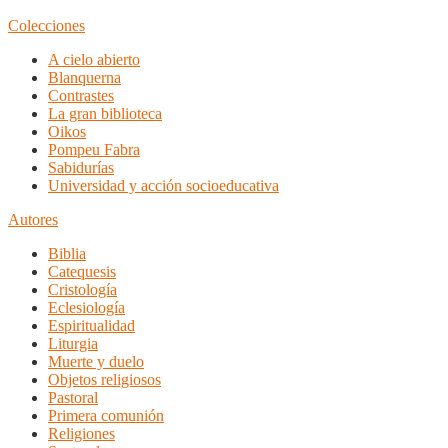
Colecciones
A cielo abierto
Blanquerna
Contrastes
La gran biblioteca
Oikos
Pompeu Fabra
Sabidurías
Universidad y acción socioeducativa
Autores
Biblia
Catequesis
Cristología
Eclesiología
Espiritualidad
Liturgia
Muerte y duelo
Objetos religiosos
Pastoral
Primera comunión
Religiones