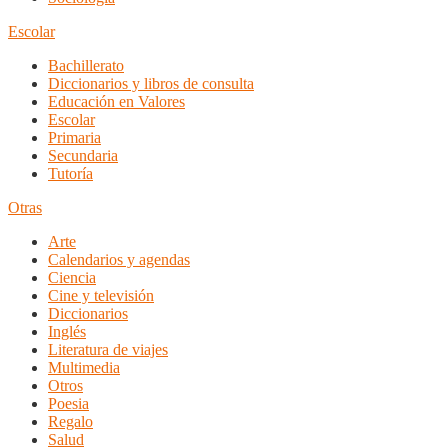
Escolar
Bachillerato
Diccionarios y libros de consulta
Educación en Valores
Escolar
Primaria
Secundaria
Tutoría
Otras
Arte
Calendarios y agendas
Ciencia
Cine y televisión
Diccionarios
Inglés
Literatura de viajes
Multimedia
Otros
Poesia
Regalo
Salud