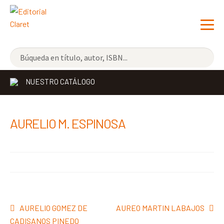
NOVEDADES
NUESTRO CATÁLOGO
LOS MÁS VENDIDOS
EDITORIAL
Exp
AURELIO M. ESPINOSA
el
LIBRERÍA CLARET
me
CONTACTO
hijo
Navegación
Anterior:
Siguiente:
AURELIO GOMEZ DE
AUREO MARTIN LABAJOS
de
CADISANOS PINEDO