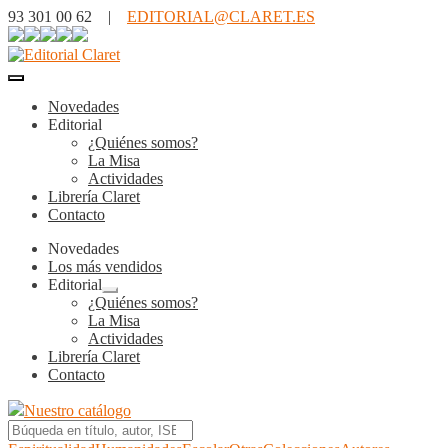
93 301 00 62 |
EDITORIAL@CLARET.ES
Novedades
Editorial
¿Quiénes somos?
La Misa
Actividades
Librería Claret
Contacto
Novedades
Los más vendidos
Editorial
Expandir
¿Quiénes somos?
el
La Misa
menú
Actividades
hijo
Librería Claret
Contacto
Nuestro catálogo