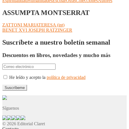
Espiritualidad
Humanidades
Escolar
Otras
Colecciones
Autores
ASSUMPTA MONTSERRAT
Navegación
Anterior:
ZATTONI MARIATERESA (int)
Siguiente:
BENET XVI JOSEPH RATZINGER
de
entradas
Suscríbete a nuestro boletín semanal
Descuentos en libros, novedades y mucho más
He leído y acepto la
política de privacidad
Síguenos
© 2026 Editorial Claret
Contacto