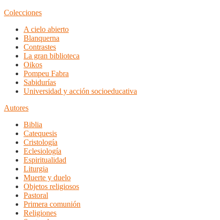
Colecciones
A cielo abierto
Blanquerna
Contrastes
La gran biblioteca
Oikos
Pompeu Fabra
Sabidurías
Universidad y acción socioeducativa
Autores
Biblia
Catequesis
Cristología
Eclesiología
Espiritualidad
Liturgia
Muerte y duelo
Objetos religiosos
Pastoral
Primera comunión
Religiones