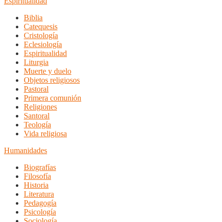
Espiritualidad
Biblia
Catequesis
Cristología
Eclesiología
Espiritualidad
Liturgia
Muerte y duelo
Objetos religiosos
Pastoral
Primera comunión
Religiones
Santoral
Teología
Vida religiosa
Humanidades
Biografías
Filosofía
Historia
Literatura
Pedagogía
Psicología
Sociología