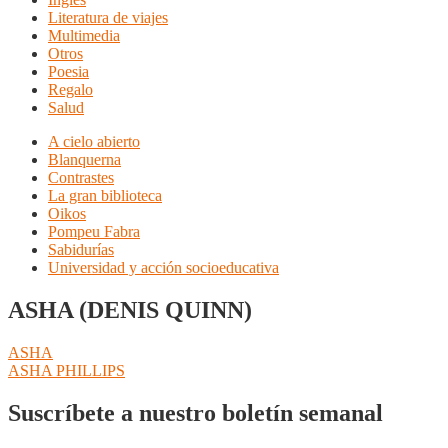
Literatura de viajes
Multimedia
Otros
Poesia
Regalo
Salud
A cielo abierto
Blanquerna
Contrastes
La gran biblioteca
Oikos
Pompeu Fabra
Sabidurías
Universidad y acción socioeducativa
ASHA (DENIS QUINN)
Navegación
Anterior:
ASHA
Siguiente:
ASHA PHILLIPS
de
entradas
Suscríbete a nuestro boletín semanal