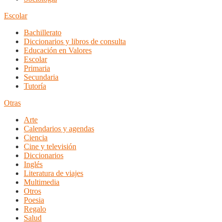
Escolar
Bachillerato
Diccionarios y libros de consulta
Educación en Valores
Escolar
Primaria
Secundaria
Tutoría
Otras
Arte
Calendarios y agendas
Ciencia
Cine y televisión
Diccionarios
Inglés
Literatura de viajes
Multimedia
Otros
Poesia
Regalo
Salud