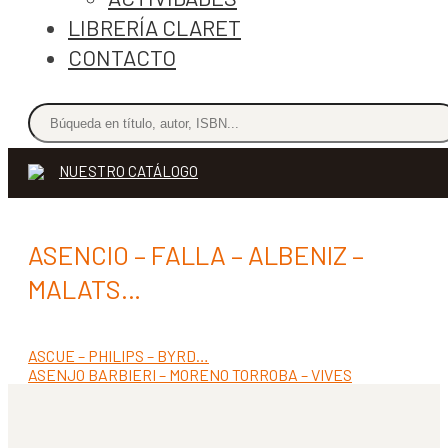
LIBRERÍA CLARET
CONTACTO
NUESTRO CATÁLOGO
ASENCIO – FALLA – ALBENIZ –
MALATS…
Anterior:
ASCUE – PHILIPS – BYRD…
Navegación
Siguiente:
ASENJO BARBIERI – MORENO TORROBA – VIVES
de
entradas