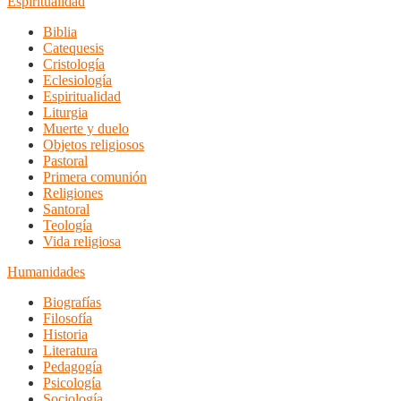
Espiritualidad
Biblia
Catequesis
Cristología
Eclesiología
Espiritualidad
Liturgia
Muerte y duelo
Objetos religiosos
Pastoral
Primera comunión
Religiones
Santoral
Teología
Vida religiosa
Humanidades
Biografías
Filosofía
Historia
Literatura
Pedagogía
Psicología
Sociología