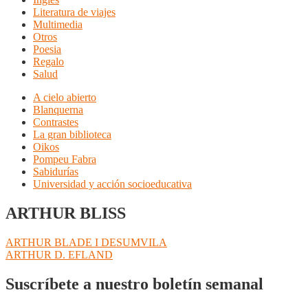
Literatura de viajes
Multimedia
Otros
Poesia
Regalo
Salud
A cielo abierto
Blanquerna
Contrastes
La gran biblioteca
Oikos
Pompeu Fabra
Sabidurías
Universidad y acción socioeducativa
ARTHUR BLISS
Navegación
Anterior:
ARTHUR BLADE I DESUMVILA
Siguiente:
ARTHUR D. EFLAND
de
entradas
Suscríbete a nuestro boletín semanal