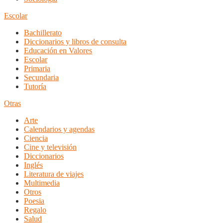
Escolar
Bachillerato
Diccionarios y libros de consulta
Educación en Valores
Escolar
Primaria
Secundaria
Tutoría
Otras
Arte
Calendarios y agendas
Ciencia
Cine y televisión
Diccionarios
Inglés
Literatura de viajes
Multimedia
Otros
Poesia
Regalo
Salud