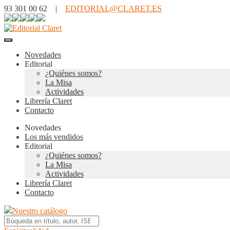
93 301 00 62 |
EDITORIAL@CLARET.ES
Novedades
Editorial
¿Quiénes somos?
La Misa
Actividades
Librería Claret
Contacto
Novedades
Los más vendidos
Editorial
¿Quiénes somos?
La Misa
Actividades
Librería Claret
Contacto
Nuestro catálogo