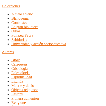
Colecciones
A cielo abierto
Blanquerna
Contrastes
La gran biblioteca
Oikos
Pompeu Fabra
Sabidurías
Universidad y acción socioeducativa
Autores
Biblia
Catequesis
Cristología
Eclesiología
Espiritualidad
Liturgia
Muerte y duelo
Objetos religiosos
Pastoral
Primera comunión
Religiones