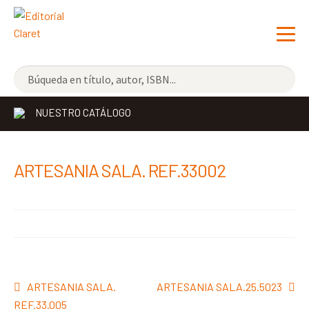
NOVEDADES
NUESTRO CATÁLOGO
LOS MÁS VENDIDOS
EDITORIAL
Exp
ARTESANIA SALA. REF.33002
el
LIBRERÍA CLARET
me
CONTACTO
hijo
Navegación
Anterior:
Siguiente:
ARTESANIA SALA.
ARTESANIA SALA.25.5023
de
REF.33.005