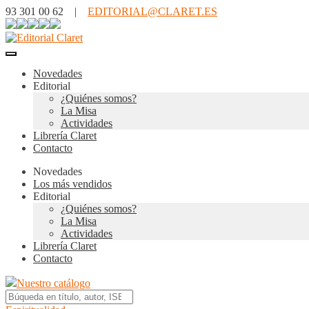
93 301 00 62 |
EDITORIAL@CLARET.ES
Novedades
Editorial
¿Quiénes somos?
La Misa
Actividades
Librería Claret
Contacto
Novedades
Los más vendidos
Editorial
¿Quiénes somos?
La Misa
Actividades
Librería Claret
Contacto
Nuestro catálogo