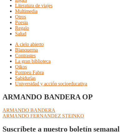
Literatura de viajes
Multimedia
Otros
Poesia
Regalo
Salud
A cielo abierto
Blanquerna
Contrastes
La gran biblioteca
Oikos
Pompeu Fabra
Sabidurías
Universidad y acción socioeducativa
ARMANDO BANDERA OP
Navegación
Anterior:
ARMANDO BANDERA
Siguiente:
ARMANDO FERNANDEZ STEINKO
de
entradas
Suscríbete a nuestro boletín semanal