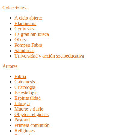
Colecciones
A cielo abierto
Blanquerna
Contrastes
La gran biblioteca
Oikos
Pompeu Fabra
Sabidurías
Universidad y acción socioeducativa
Autores
Biblia
Catequesis
Cristología
Eclesiología
Espiritualidad
Liturgia
Muerte y duelo
Objetos religiosos
Pastoral
Primera comunión
Religiones