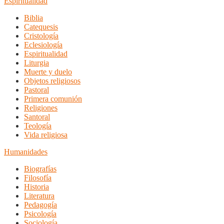
Espiritualidad
Biblia
Catequesis
Cristología
Eclesiología
Espiritualidad
Liturgia
Muerte y duelo
Objetos religiosos
Pastoral
Primera comunión
Religiones
Santoral
Teología
Vida religiosa
Humanidades
Biografías
Filosofía
Historia
Literatura
Pedagogía
Psicología
Sociología