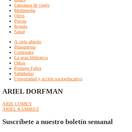
Literatura de viajes
Multimedia
Otros
Poesia
Regalo
Salud
A cielo abierto
Blanquerna
Contrastes
La gran biblioteca
Oikos
Pompeu Fabra
Sabidurías
Universidad y acción socioeducativa
ARIEL DORFMAN
Navegación
Anterior:
ARIE COMEY
Siguiente:
ARIEL RAMIREZ
de
entradas
Suscríbete a nuestro boletín semanal