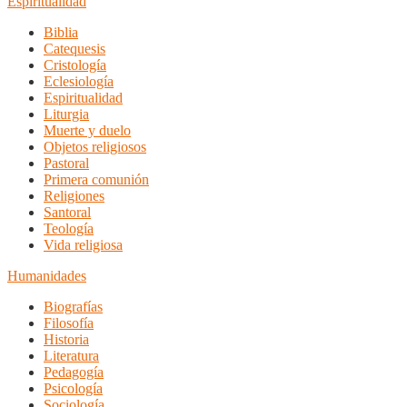
Espiritualidad
Biblia
Catequesis
Cristología
Eclesiología
Espiritualidad
Liturgia
Muerte y duelo
Objetos religiosos
Pastoral
Primera comunión
Religiones
Santoral
Teología
Vida religiosa
Humanidades
Biografías
Filosofía
Historia
Literatura
Pedagogía
Psicología
Sociología