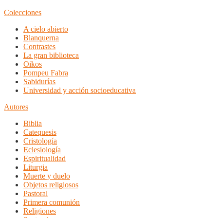
Colecciones
A cielo abierto
Blanquerna
Contrastes
La gran biblioteca
Oikos
Pompeu Fabra
Sabidurías
Universidad y acción socioeducativa
Autores
Biblia
Catequesis
Cristología
Eclesiología
Espiritualidad
Liturgia
Muerte y duelo
Objetos religiosos
Pastoral
Primera comunión
Religiones