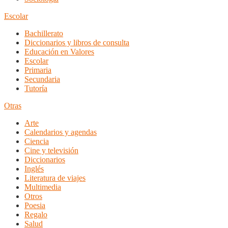
Escolar
Bachillerato
Diccionarios y libros de consulta
Educación en Valores
Escolar
Primaria
Secundaria
Tutoría
Otras
Arte
Calendarios y agendas
Ciencia
Cine y televisión
Diccionarios
Inglés
Literatura de viajes
Multimedia
Otros
Poesia
Regalo
Salud