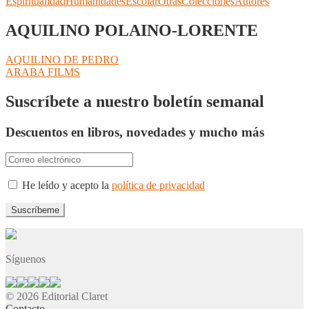
Espiritualidad
Humanidades
Escolar
Otras
Colecciones
Autores
AQUILINO POLAINO-LORENTE
Navegación
Anterior:
AQUILINO DE PEDRO
Siguiente:
ARABA FILMS
de
entradas
Suscríbete a nuestro boletín semanal
Descuentos en libros, novedades y mucho más
He leído y acepto la
política de privacidad
Síguenos
© 2026 Editorial Claret
Contacto