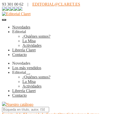
93 301 00 62 |
EDITORIAL@CLARET.ES
Novedades
Editorial
¿Quiénes somos?
La Misa
Actividades
Librería Claret
Contacto
Novedades
Los más vendidos
Editorial
Expandir
¿Quiénes somos?
el
La Misa
menú
Actividades
hijo
Librería Claret
Contacto
Nuestro catálogo