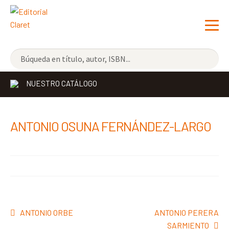
NOVEDADES
NUESTRO CATÁLOGO
LOS MÁS VENDIDOS
EDITORIAL
Exp
ANTONIO OSUNA FERNÁNDEZ-LARGO
el
LIBRERÍA CLARET
me
CONTACTO
hijo
Navegación
Anterior:
Siguiente:
ANTONIO ORBE
ANTONIO PERERA
de
SARMIENTO