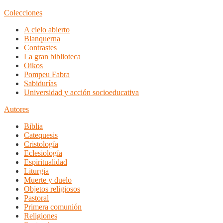
Colecciones
A cielo abierto
Blanquerna
Contrastes
La gran biblioteca
Oikos
Pompeu Fabra
Sabidurías
Universidad y acción socioeducativa
Autores
Biblia
Catequesis
Cristología
Eclesiología
Espiritualidad
Liturgia
Muerte y duelo
Objetos religiosos
Pastoral
Primera comunión
Religiones