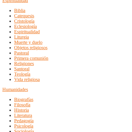
Espiritualidad
Biblia
Catequesis
Cristología
Eclesiología
Espiritualidad
Liturgia
Muerte y duelo
Objetos religiosos
Pastoral
Primera comunión
Religiones
Santoral
Teología
Vida religiosa
Humanidades
Biografías
Filosofía
Historia
Literatura
Pedagogía
Psicología
Sociología