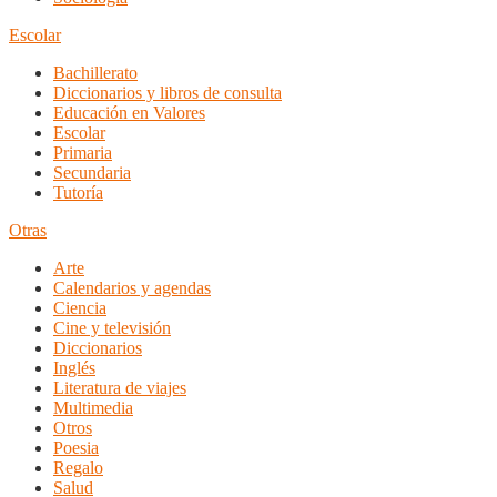
Escolar
Bachillerato
Diccionarios y libros de consulta
Educación en Valores
Escolar
Primaria
Secundaria
Tutoría
Otras
Arte
Calendarios y agendas
Ciencia
Cine y televisión
Diccionarios
Inglés
Literatura de viajes
Multimedia
Otros
Poesia
Regalo
Salud