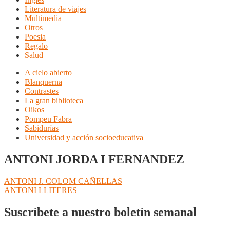
Literatura de viajes
Multimedia
Otros
Poesia
Regalo
Salud
A cielo abierto
Blanquerna
Contrastes
La gran biblioteca
Oikos
Pompeu Fabra
Sabidurías
Universidad y acción socioeducativa
ANTONI JORDA I FERNANDEZ
Navegación
Anterior:
ANTONI J. COLOM CAÑELLAS
Siguiente:
ANTONI LLITERES
de
entradas
Suscríbete a nuestro boletín semanal