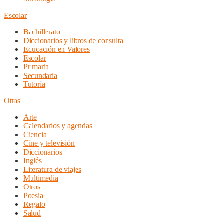
Escolar
Bachillerato
Diccionarios y libros de consulta
Educación en Valores
Escolar
Primaria
Secundaria
Tutoría
Otras
Arte
Calendarios y agendas
Ciencia
Cine y televisión
Diccionarios
Inglés
Literatura de viajes
Multimedia
Otros
Poesia
Regalo
Salud