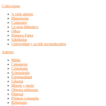
Colecciones
A cielo abierto
Blanquerna
Contrastes
La gran biblioteca
Oikos
Pompeu Fabra
Sabidurías
Universidad y acción socioeducativa
Autores
Biblia
Catequesis
Cristología
Eclesiología
Espiritualidad
Liturgia
Muerte y duelo
Objetos religiosos
Pastoral
Primera comunión
Religiones