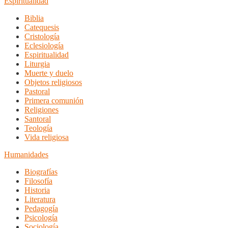
Espiritualidad
Biblia
Catequesis
Cristología
Eclesiología
Espiritualidad
Liturgia
Muerte y duelo
Objetos religiosos
Pastoral
Primera comunión
Religiones
Santoral
Teología
Vida religiosa
Humanidades
Biografías
Filosofía
Historia
Literatura
Pedagogía
Psicología
Sociología