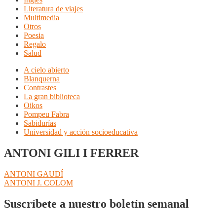
Literatura de viajes
Multimedia
Otros
Poesia
Regalo
Salud
A cielo abierto
Blanquerna
Contrastes
La gran biblioteca
Oikos
Pompeu Fabra
Sabidurías
Universidad y acción socioeducativa
ANTONI GILI I FERRER
Navegación
Anterior:
ANTONI GAUDÍ
Siguiente:
ANTONI J. COLOM
de
entradas
Suscríbete a nuestro boletín semanal