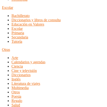
Escolar
Bachillerato
Diccionarios y libros de consulta
Educación en Valores
Escolar
Primaria
Secundaria
Tutoría
Otras
Arte
Calendarios y agendas
Ciencia
Cine y televisión
Diccionarios
Inglés
Literatura de viajes
Multimedia
Otros
Poesia
Regalo
Salud