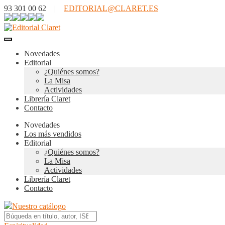
93 301 00 62 |
EDITORIAL@CLARET.ES
Novedades
Editorial
¿Quiénes somos?
La Misa
Actividades
Librería Claret
Contacto
Novedades
Los más vendidos
Editorial
¿Quiénes somos?
La Misa
Actividades
Librería Claret
Contacto
Nuestro catálogo