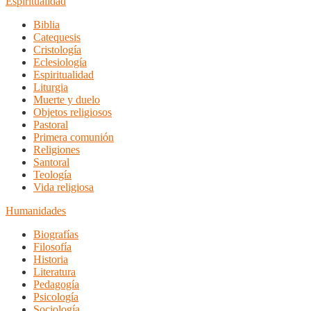
Espiritualidad
Biblia
Catequesis
Cristología
Eclesiología
Espiritualidad
Liturgia
Muerte y duelo
Objetos religiosos
Pastoral
Primera comunión
Religiones
Santoral
Teología
Vida religiosa
Humanidades
Biografías
Filosofía
Historia
Literatura
Pedagogía
Psicología
Sociología