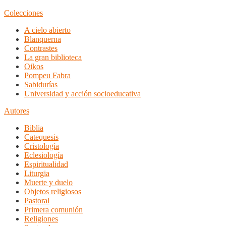
Colecciones
A cielo abierto
Blanquerna
Contrastes
La gran biblioteca
Oikos
Pompeu Fabra
Sabidurías
Universidad y acción socioeducativa
Autores
Biblia
Catequesis
Cristología
Eclesiología
Espiritualidad
Liturgia
Muerte y duelo
Objetos religiosos
Pastoral
Primera comunión
Religiones