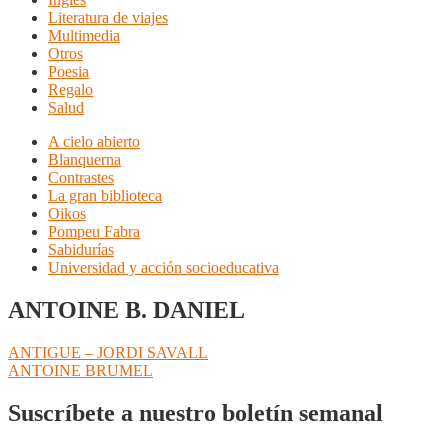
Literatura de viajes
Multimedia
Otros
Poesia
Regalo
Salud
A cielo abierto
Blanquerna
Contrastes
La gran biblioteca
Oikos
Pompeu Fabra
Sabidurías
Universidad y acción socioeducativa
ANTOINE B. DANIEL
Navegación
Anterior:
ANTIGUE – JORDI SAVALL
Siguiente:
ANTOINE BRUMEL
de
entradas
Suscríbete a nuestro boletín semanal