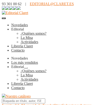
93 301 00 62 |
EDITORIAL@CLARET.ES
Novedades
Editorial
¿Quiénes somos?
La Misa
Actividades
Librería Claret
Contacto
Novedades
Los más vendidos
Editorial
Expandir
¿Quiénes somos?
el
La Misa
menú
Actividades
hijo
Librería Claret
Contacto
Nuestro catálogo