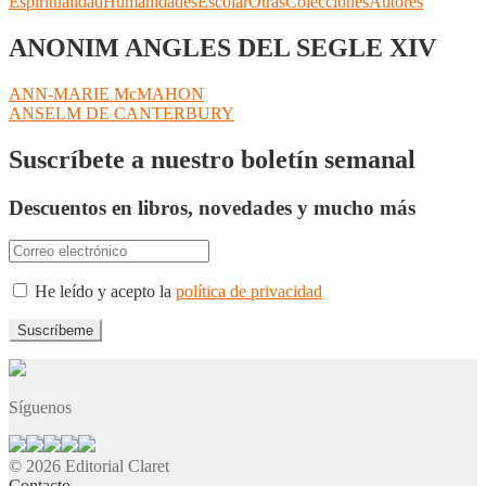
Espiritualidad
Humanidades
Escolar
Otras
Colecciones
Autores
ANONIM ANGLES DEL SEGLE XIV
Navegación
Anterior:
ANN-MARIE McMAHON
Siguiente:
ANSELM DE CANTERBURY
de
entradas
Suscríbete a nuestro boletín semanal
Descuentos en libros, novedades y mucho más
He leído y acepto la
política de privacidad
Síguenos
© 2026 Editorial Claret
Contacto