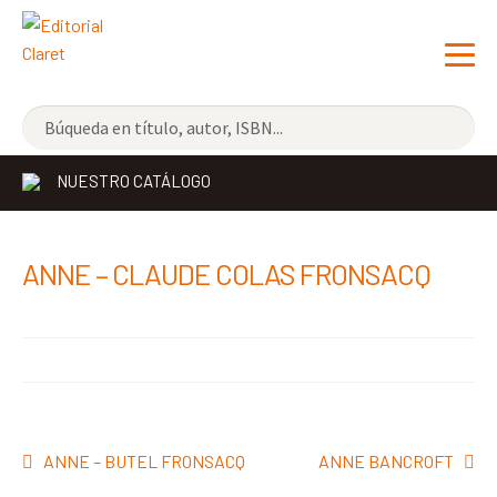
NOVEDADES
NUESTRO CATÁLOGO
LOS MÁS VENDIDOS
EDITORIAL
Exp
ANNE – CLAUDE COLAS FRONSACQ
el
LIBRERÍA CLARET
me
CONTACTO
hijo
Navegación
Anterior:
Siguiente:
ANNE – BUTEL FRONSACQ
ANNE BANCROFT
de