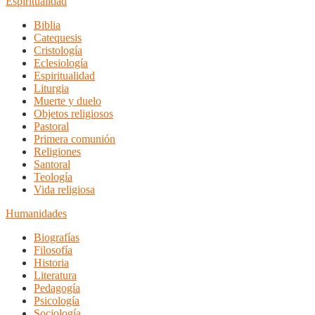
Espiritualidad
Biblia
Catequesis
Cristología
Eclesiología
Espiritualidad
Liturgia
Muerte y duelo
Objetos religiosos
Pastoral
Primera comunión
Religiones
Santoral
Teología
Vida religiosa
Humanidades
Biografías
Filosofía
Historia
Literatura
Pedagogía
Psicología
Sociología