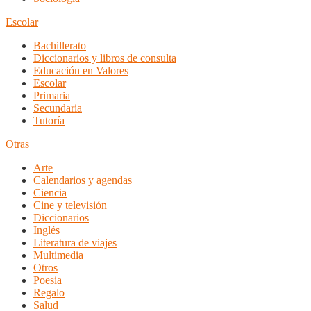
Escolar
Bachillerato
Diccionarios y libros de consulta
Educación en Valores
Escolar
Primaria
Secundaria
Tutoría
Otras
Arte
Calendarios y agendas
Ciencia
Cine y televisión
Diccionarios
Inglés
Literatura de viajes
Multimedia
Otros
Poesia
Regalo
Salud