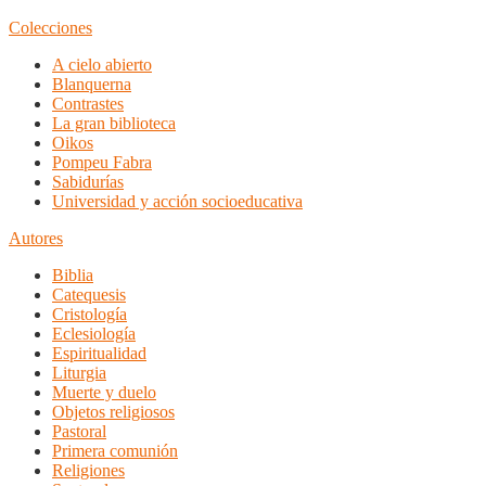
Colecciones
A cielo abierto
Blanquerna
Contrastes
La gran biblioteca
Oikos
Pompeu Fabra
Sabidurías
Universidad y acción socioeducativa
Autores
Biblia
Catequesis
Cristología
Eclesiología
Espiritualidad
Liturgia
Muerte y duelo
Objetos religiosos
Pastoral
Primera comunión
Religiones