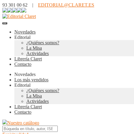
93 301 00 62 |
EDITORIAL@CLARET.ES
Novedades
Editorial
¿Quiénes somos?
La Misa
Actividades
Librería Claret
Contacto
Novedades
Los más vendidos
Editorial
¿Quiénes somos?
La Misa
Actividades
Librería Claret
Contacto
Nuestro catálogo