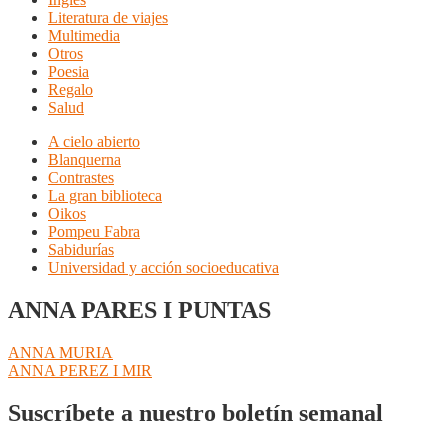
Literatura de viajes
Multimedia
Otros
Poesia
Regalo
Salud
A cielo abierto
Blanquerna
Contrastes
La gran biblioteca
Oikos
Pompeu Fabra
Sabidurías
Universidad y acción socioeducativa
ANNA PARES I PUNTAS
Navegación
Anterior:
ANNA MURIA
Siguiente:
ANNA PEREZ I MIR
de
entradas
Suscríbete a nuestro boletín semanal