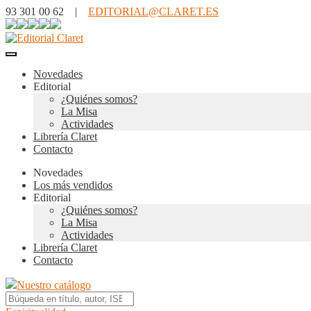
93 301 00 62 |
EDITORIAL@CLARET.ES
Novedades
Editorial
¿Quiénes somos?
La Misa
Actividades
Librería Claret
Contacto
Novedades
Los más vendidos
Editorial
¿Quiénes somos?
La Misa
Actividades
Librería Claret
Contacto
Nuestro catálogo