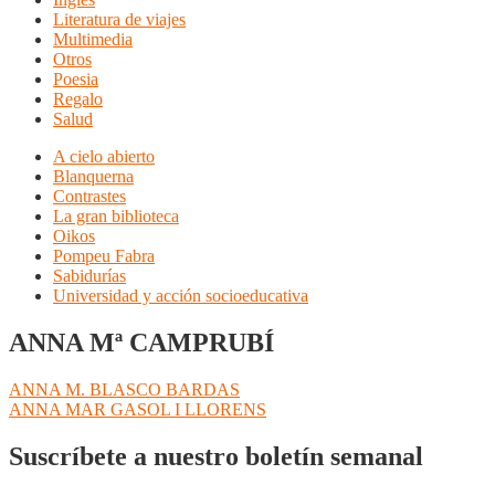
Literatura de viajes
Multimedia
Otros
Poesia
Regalo
Salud
A cielo abierto
Blanquerna
Contrastes
La gran biblioteca
Oikos
Pompeu Fabra
Sabidurías
Universidad y acción socioeducativa
ANNA Mª CAMPRUBÍ
Navegación
Anterior:
ANNA M. BLASCO BARDAS
Siguiente:
ANNA MAR GASOL I LLORENS
de
entradas
Suscríbete a nuestro boletín semanal