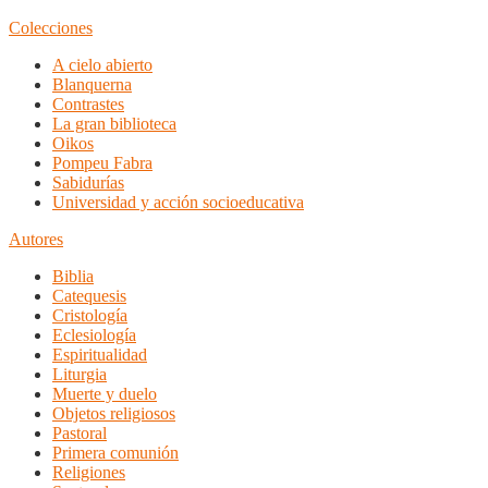
Colecciones
A cielo abierto
Blanquerna
Contrastes
La gran biblioteca
Oikos
Pompeu Fabra
Sabidurías
Universidad y acción socioeducativa
Autores
Biblia
Catequesis
Cristología
Eclesiología
Espiritualidad
Liturgia
Muerte y duelo
Objetos religiosos
Pastoral
Primera comunión
Religiones