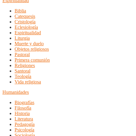
Espiritualidad
Biblia
Catequesis
Cristología
Eclesiología
Espiritualidad
Liturgia
Muerte y duelo
Objetos religiosos
Pastoral
Primera comunión
Religiones
Santoral
Teología
Vida religiosa
Humanidades
Biografías
Filosofía
Historia
Literatura
Pedagogía
Psicología
Sociología