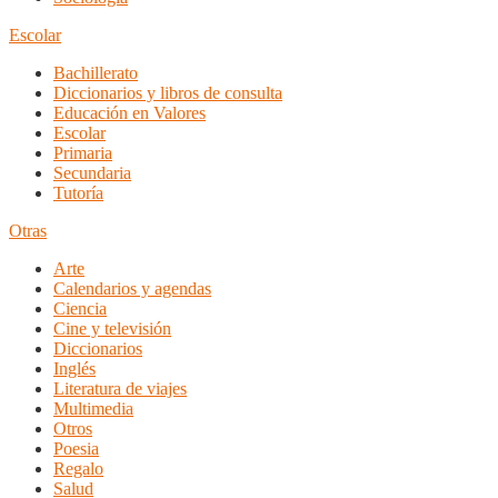
Escolar
Bachillerato
Diccionarios y libros de consulta
Educación en Valores
Escolar
Primaria
Secundaria
Tutoría
Otras
Arte
Calendarios y agendas
Ciencia
Cine y televisión
Diccionarios
Inglés
Literatura de viajes
Multimedia
Otros
Poesia
Regalo
Salud