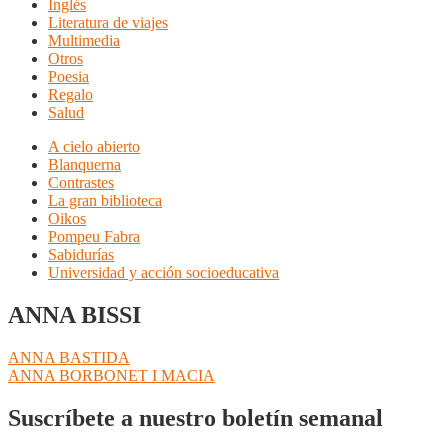
Inglés
Literatura de viajes
Multimedia
Otros
Poesia
Regalo
Salud
A cielo abierto
Blanquerna
Contrastes
La gran biblioteca
Oikos
Pompeu Fabra
Sabidurías
Universidad y acción socioeducativa
ANNA BISSI
Navegación
Anterior:
ANNA BASTIDA
Siguiente:
ANNA BORBONET I MACIA
de
entradas
Suscríbete a nuestro boletín semanal