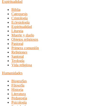
Espiritualidad
Biblia
Catequesis
Cristología
Eclesiología
Espiritualidad
Liturgia
Muerte y duelo
Objetos religiosos
Pastoral
Primera comunión
Religiones
Santoral
Teología
Vida religiosa
Humanidades
Biografías
Filosofía
Historia
Literatura
Pedagogía
Psicología