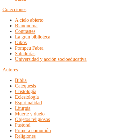
Colecciones
A cielo abierto
Blanquerna
Contrastes
La gran biblioteca
Oikos
Pompeu Fabra
Sabidurías
Universidad y acción socioeducativa
Autores
Biblia
Catequesis
Cristología
Eclesiología
Espiritualidad
Liturgia
Muerte y duelo
Objetos religiosos
Pastoral
Primera comunión
Religiones