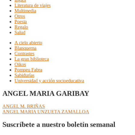
Literatura de viajes
Multimedia
Otros
Poesia
Regalo
Salud
A cielo abierto
Blanquerna
Contrastes
La gran biblioteca
Oikos
Pompeu Fabra
Sabidurías
Universidad y acción socioeducativa
ANGEL MARIA GARIBAY
Navegación
Anterior:
ANGEL M. BRIÑAS
Siguiente:
ANGEL MARIA UNZUETA ZAMALLOA
de
entradas
Suscríbete a nuestro boletín semanal