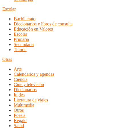
Escolar
Bachillerato
Diccionarios y libros de consulta
Educación en Valores
Escolar
Primaria
Secundaria
Tutoría
Otras
Arte
Calendarios y agendas
Ciencia
Cine y televisión
Diccionarios
Inglés
Literatura de viajes
Multimedia
Otros
Poesia
Regalo
Salud