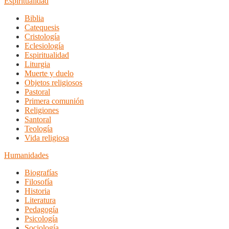
Espiritualidad
Biblia
Catequesis
Cristología
Eclesiología
Espiritualidad
Liturgia
Muerte y duelo
Objetos religiosos
Pastoral
Primera comunión
Religiones
Santoral
Teología
Vida religiosa
Humanidades
Biografías
Filosofía
Historia
Literatura
Pedagogía
Psicología
Sociología