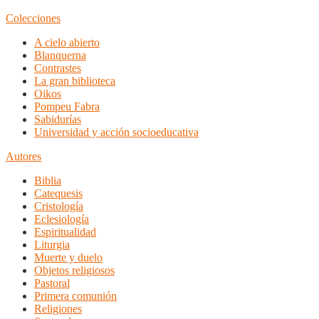
Colecciones
A cielo abierto
Blanquerna
Contrastes
La gran biblioteca
Oikos
Pompeu Fabra
Sabidurías
Universidad y acción socioeducativa
Autores
Biblia
Catequesis
Cristología
Eclesiología
Espiritualidad
Liturgia
Muerte y duelo
Objetos religiosos
Pastoral
Primera comunión
Religiones