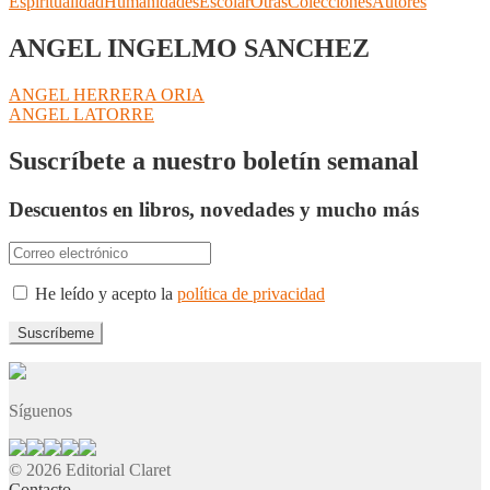
Espiritualidad
Humanidades
Escolar
Otras
Colecciones
Autores
ANGEL INGELMO SANCHEZ
Navegación
Anterior:
ANGEL HERRERA ORIA
Siguiente:
ANGEL LATORRE
de
entradas
Suscríbete a nuestro boletín semanal
Descuentos en libros, novedades y mucho más
He leído y acepto la
política de privacidad
Síguenos
© 2026 Editorial Claret
Contacto