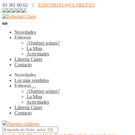
93 301 00 62 |
EDITORIAL@CLARET.ES
Novedades
Editorial
¿Quiénes somos?
La Misa
Actividades
Librería Claret
Contacto
Novedades
Los más vendidos
Editorial
Expandir
¿Quiénes somos?
el
La Misa
menú
Actividades
hijo
Librería Claret
Contacto
Nuestro catálogo